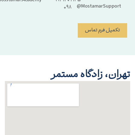
Mosstamar.Academy@
۲۱۴۵ ۱۳۰ ۹۹۲
MostamarSupport@
۹۸+
تکمیل فرم تماس
هران، زادگاه مستمر