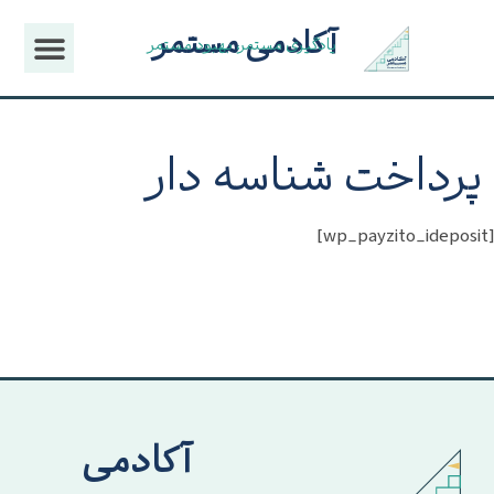
آکادمی مستمر
یادگیری مستمر، بهبود مستمر
پرداخت شناسه دار
[wp_payzito_ideposit]
آکادمی